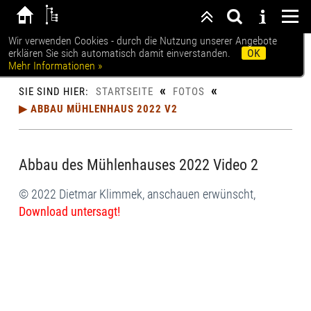
Wir verwenden Cookies - durch die Nutzung unserer Angebote
erklären Sie sich automatisch damit einverstanden.
OK
Museumsmühle Abbenrode
Mehr Informationen »
«
«
SIE SIND HIER:
STARTSEITE
FOTOS
▶ ABBAU MÜHLENHAUS 2022 V2
Abbau des Mühlenhauses 2022 Video 2
© 2022 Dietmar Klimmek, anschauen erwünscht,
Download untersagt!